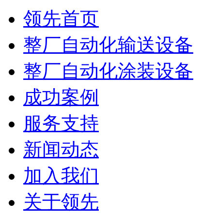
领先首页
整厂自动化输送设备
整厂自动化涂装设备
成功案例
服务支持
新闻动态
加入我们
关于领先