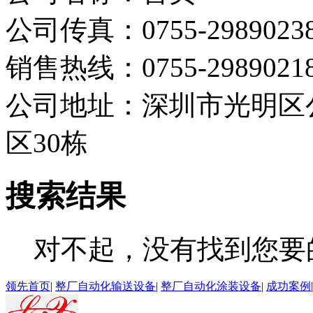
公司传真：0755-2989023
销售热线：0755-298902
公司地址：深圳市光明区
区30栋
搜索结果
对不起，没有找到您要
领先首页
|
整厂自动化输送设备
|
整厂自动化涂装设备
|
成功案例