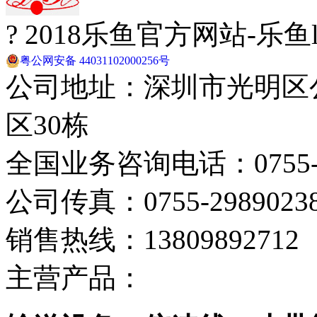
? 2018乐鱼官方网站-乐
粤公网安备 44031102000256号
公司地址：深圳市光明区
区30栋
全国业务咨询电话：0755-29
公司传真：0755-2989023
销售热线：13809892712
主营产品：