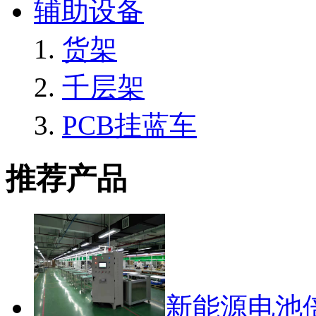
辅助设备
货架
千层架
PCB挂蓝车
推荐产品
新能源电池