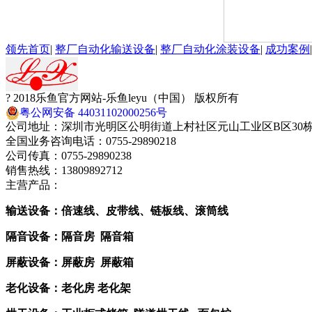
领先首页
|
整厂自动化输送设备
|
整厂自动化涂装设备
|
成功案例
? 2018乐鱼官方网站-乐鱼leyu（中国） 版权所有
粤公网安备 44031102000256号
公司地址：深圳市光明区公明街道上村社区元山工业区B区30
全国业务咨询电话：0755-29890218
公司传真：0755-29890238
销售热线：13809892712
主营产品：
输送设备：倍速线、皮带线、链板线、滚筒线
隔音设备：隔音房 隔音箱
屏蔽设备：屏蔽房 屏蔽箱
老化设备：老化房 老化架