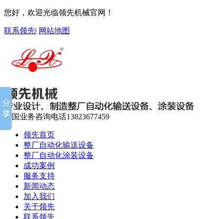
您好，欢迎光临领先机械官网！
联系领先
|
网站地图
全国业务咨询电话
13823677459
领先首页
整厂自动化输送设备
整厂自动化涂装设备
成功案例
服务支持
新闻动态
加入我们
关于领先
联系领先