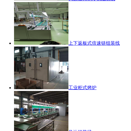
上下返板式倍速链组装线
工业柜式烤炉