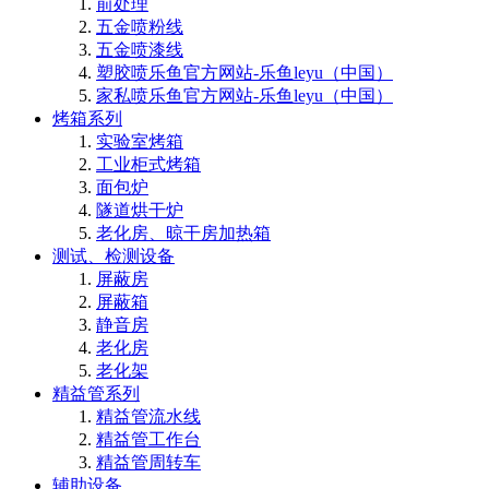
前处理
五金喷粉线
五金喷漆线
塑胶喷乐鱼官方网站-乐鱼leyu（中国）
家私喷乐鱼官方网站-乐鱼leyu（中国）
烤箱系列
实验室烤箱
工业柜式烤箱
面包炉
隧道烘干炉
老化房、晾干房加热箱
测试、检测设备
屏蔽房
屏蔽箱
静音房
老化房
老化架
精益管系列
精益管流水线
精益管工作台
精益管周转车
辅助设备