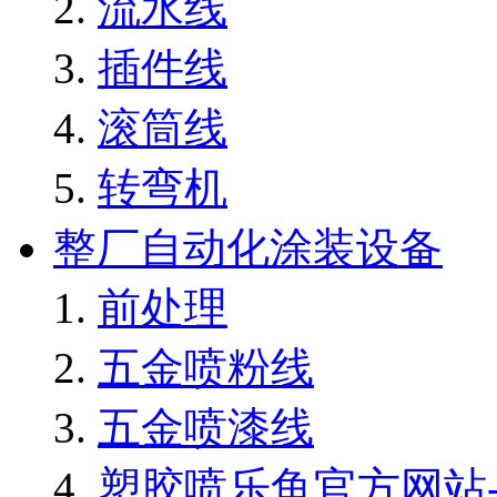
流水线
插件线
滚筒线
转弯机
整厂自动化涂装设备
前处理
五金喷粉线
五金喷漆线
塑胶喷乐鱼官方网站-