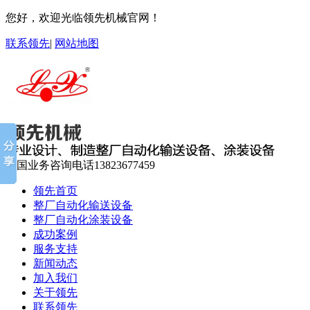
您好，欢迎光临领先机械官网！
联系领先
|
网站地图
全国业务咨询电话
13823677459
领先首页
整厂自动化输送设备
整厂自动化涂装设备
成功案例
服务支持
新闻动态
加入我们
关于领先
联系领先