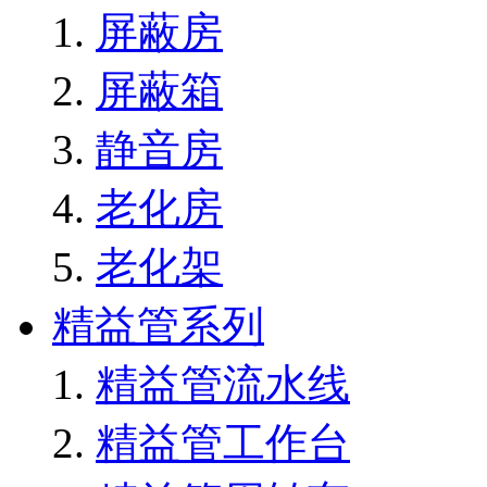
屏蔽房
屏蔽箱
静音房
老化房
老化架
精益管系列
精益管流水线
精益管工作台