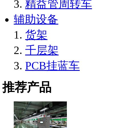
精益管周转车
辅助设备
货架
千层架
PCB挂蓝车
推荐产品