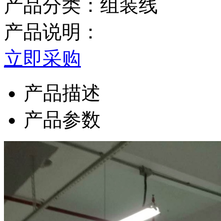
产品分类：组装线
产品说明：
立即采购
产品描述
产品参数