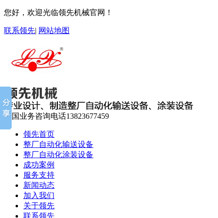
您好，欢迎光临领先机械官网！
联系领先
|
网站地图
全国业务咨询电话
13823677459
领先首页
整厂自动化输送设备
整厂自动化涂装设备
成功案例
服务支持
新闻动态
加入我们
关于领先
联系领先