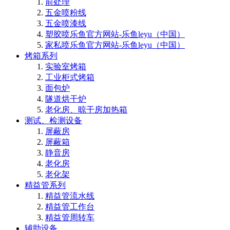
前处理
五金喷粉线
五金喷漆线
塑胶喷乐鱼官方网站-乐鱼leyu（中国）
家私喷乐鱼官方网站-乐鱼leyu（中国）
烤箱系列
实验室烤箱
工业柜式烤箱
面包炉
隧道烘干炉
老化房、晾干房加热箱
测试、检测设备
屏蔽房
屏蔽箱
静音房
老化房
老化架
精益管系列
精益管流水线
精益管工作台
精益管周转车
辅助设备