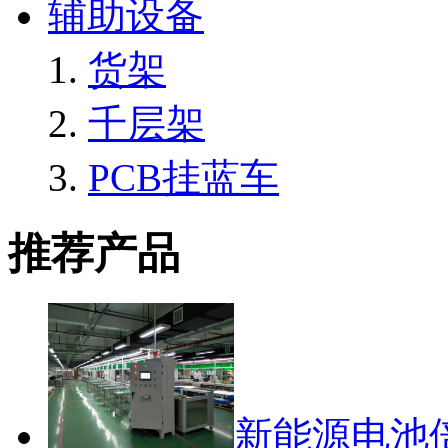
辅助设备
货架
千层架
PCB挂蓝车
推荐产品
新能源电池