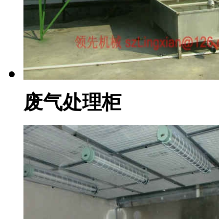
废气处理柜