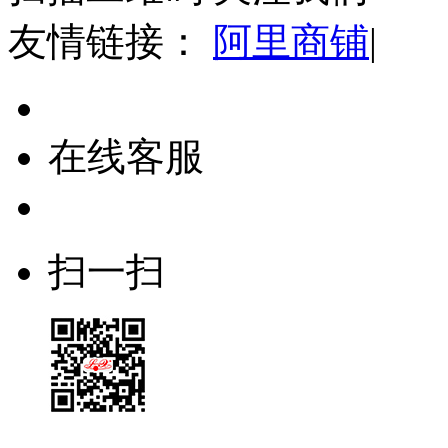
友情链接：
阿里商铺
|
在线客服
扫一扫