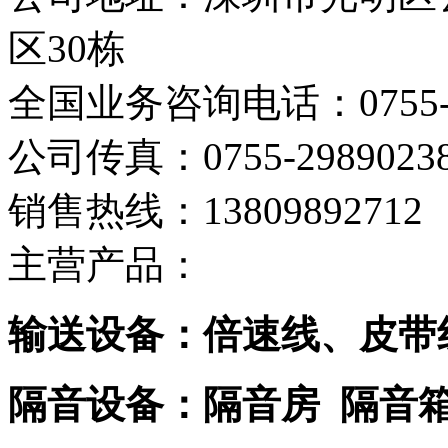
区30栋
全国业务咨询电话：0755-29
公司传真：0755-2989023
销售热线：13809892712
主营产品：
输送设备：倍速线、皮带
隔音设备：隔音房 隔音