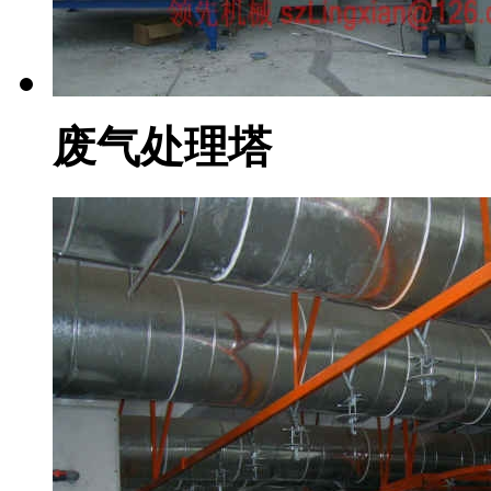
废气处理塔