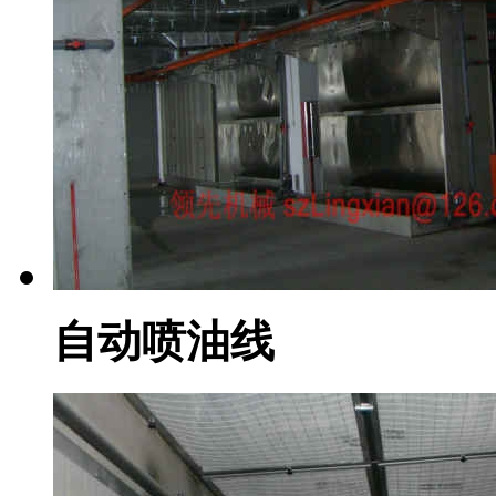
自动喷油线