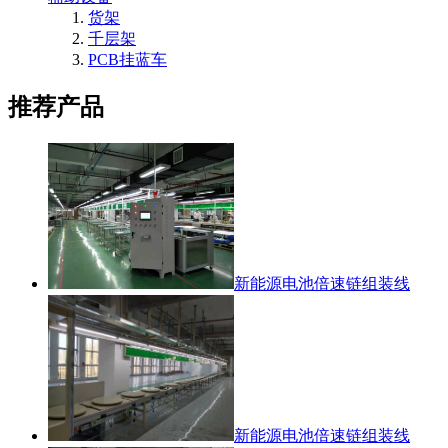
货架
千层架
PCB挂蓝车
推荐产品
新能源电池倍速链组装线
新能源电池倍速链组装线