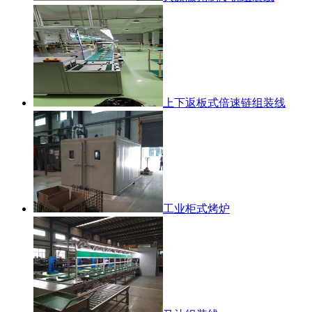
上下返板式倍速链组装线
工业柜式烤炉