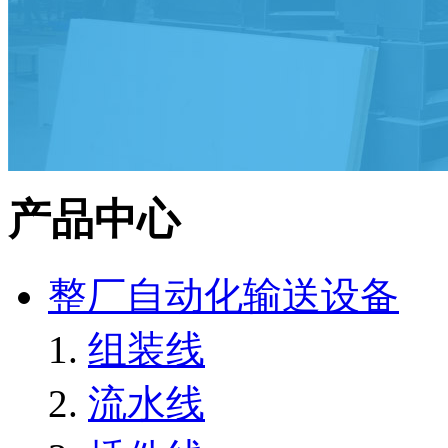
产品中心
整厂自动化输送设备
组装线
流水线