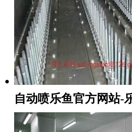
自动喷乐鱼官方网站-乐