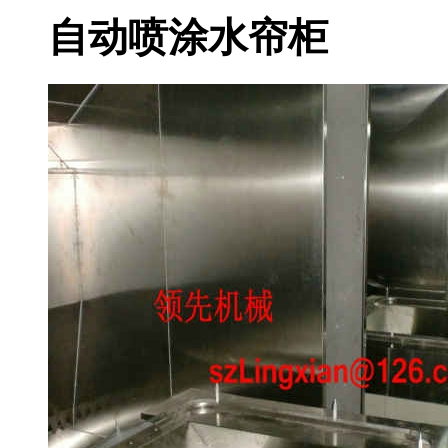
自动喷涂水帘柜