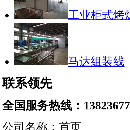
工业柜式烤
马达组装线
联系领先
全国服务热线：
13823677
公司名称：首页