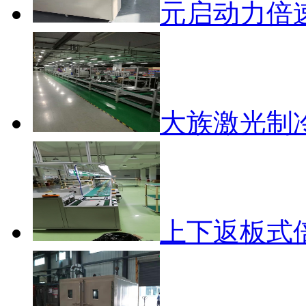
元启动力倍
大族激光制
上下返板式