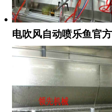
电吹风自动喷乐鱼官方网