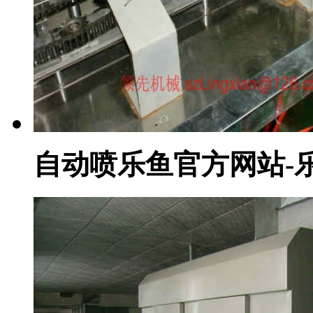
自动喷乐鱼官方网站-乐