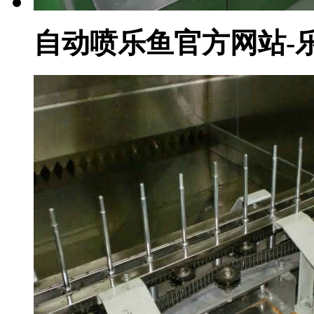
自动喷乐鱼官方网站-乐