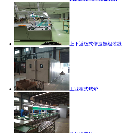
上下返板式倍速链组装线
工业柜式烤炉