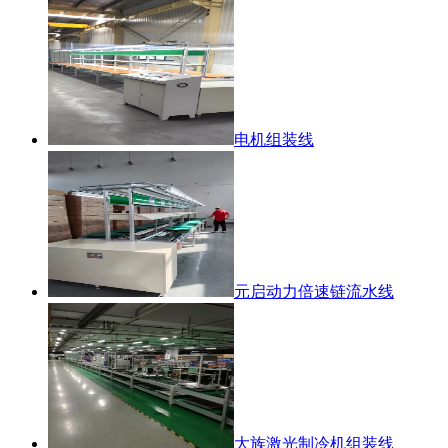
电机组装线
元启动力倍速链流水线
大族激光制冷机组装线