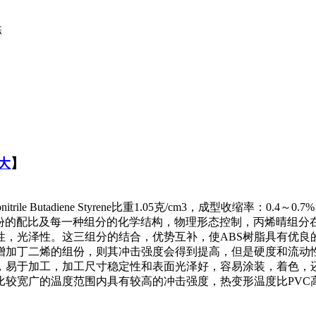
栋
大
】
e Butadiene Styrene比重1.05克/cm3，成型收缩率：0
是由三组份的配比及每一种组分的化学结构，物理形态控制，丙烯晴组
性，光泽性。这三组分的结合，优势互补，使ABS树脂具有优良
增加丁二烯的组份，则其冲击强度会得到提高，但是硬度和流动性
，易于加工，加工尺寸稳定性和表面光泽好，容易涂装，着色，
宽广的温度范围内具有较高的冲击强度，热变形温度比PVC高，尺