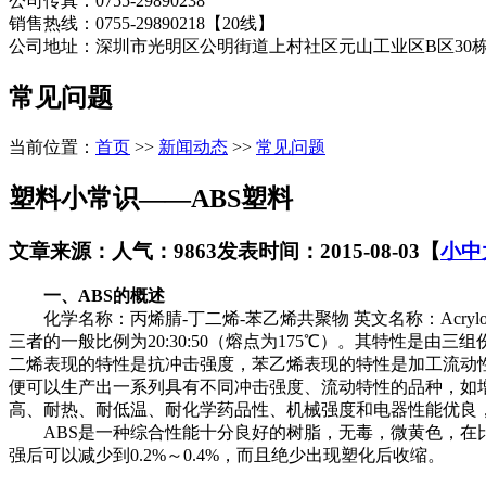
公司传真：0755-29890238
销售热线：0755-29890218【20线】
公司地址：深圳市光明区公明街道上村社区元山工业区B区30
常见问题
当前位置：
首页
>>
新闻动态
>>
常见问题
塑料小常识——ABS塑料
文章来源：
人气：9863
发表时间：2015-08-03
【
小
中
一、ABS的概述
化学名称：丙烯腈-丁二烯-苯乙烯共聚物 英文名称：Acrylonitril
三者的一般比例为20:30:50（熔点为175℃）。其特性
二烯表现的特性是抗冲击强度，苯乙烯表现的特性是加工流动
便可以生产出一系列具有不同冲击强度、流动特性的品种，如
高、耐热、耐低温、耐化学药品性、机械强度和电器性能优良
ABS是一种综合性能十分良好的树脂，无毒，微黄色，在比较
强后可以减少到0.2%～0.4%，而且绝少出现塑化后收缩。