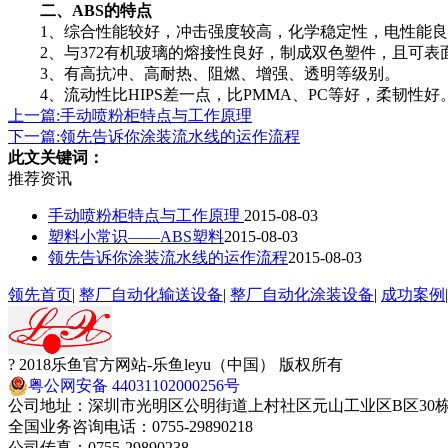
二、ABS的特点
1、综合性能较好，冲击强度较高，化学稳定性，电性能良
2、与372有机玻璃的熔接性良好，制成双色塑件，且可表
3、有高抗冲、高耐热、阻燃、增强、透明等级别。
4、流动性比HIPS差一点，比PMMA、PC等好，柔韧性好
上一篇:手动喷粉柜特点与工作原理
下一篇:领先告诉你涂装流水线的运作流程
此文关键词：
推荐资讯
手动喷粉柜特点与工作原理
2015-08-03
塑料小常识——ABS塑料
2015-08-03
领先告诉你涂装流水线的运作流程
2015-08-03
领先首页
|
整厂自动化输送设备
|
整厂自动化涂装设备
|
成功案例
? 2018乐鱼官方网站-乐鱼leyu（中国） 版权所有
粤公网安备 44031102000256号
公司地址：深圳市光明区公明街道上村社区元山工业区B区30
全国业务咨询电话：0755-29890218
公司传真：0755-29890238